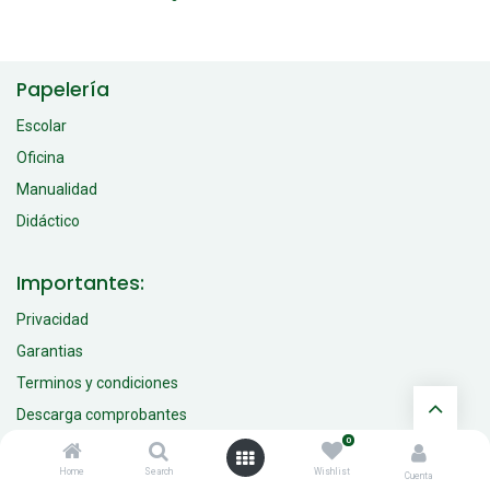
Papelería
Escolar
Oficina
Manualidad
Didáctico
Importantes:
Privacidad
Garantias
Terminos y condiciones
Descarga comprobantes
0
Síguenos
Home
Search
Wishlist
Cuenta