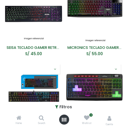
SEISA TECLADO GAMER RETROILUMINADO DN-DY02
MICRONICS TECLADO GAMER NEON+ MIC K709+ MULTIMEDIA USB LED
S/
45.00
S/
55.00
Filtros
0
Home
Search
Wishlist
ENKORE TECLADO GAMER MECANICO PATRIOT ENK1013 USB
MICRONICS TECLADO GAMER FISHER MIC K705 87 KEYS RAINBOW USB
Cuenta