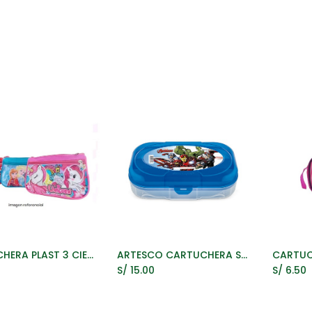
Oficina
Manualidad
Papelería
Kawai
Comp
CARTUCHERA PLAST 3 CIERRE JUMBO NIÑOS
ARTESCO CARTUCHERA SUPER BOX VENGADORES
ñadir al Carrito
Añadir al Carrito
A
S/
15.00
S/
6.50