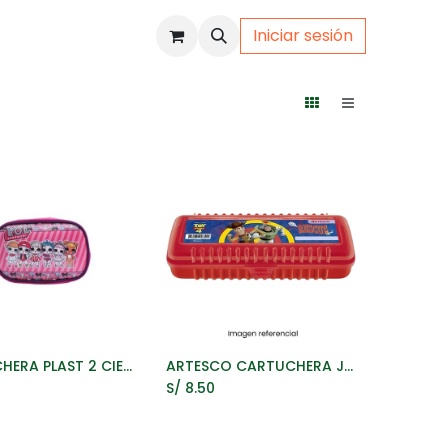
Iniciar sesión
uto
Gamer
CARTUCHERA PLAST 2 CIERRE CANOA NIÑOS
ARTESCO CARTUCHERA JUNIOR BOX TOY STORY
ñadir al Carrito
Añadir al Carrito
S/
8.50