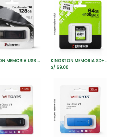
KINGSTON MEMORIA USB TIPO C 128GB DT70 3.2 GEN1 NEGRO
KINGSTON MEMORIA SDHC 64GB 100MB/S C10 UHS-I PARA CAMARAS (SDS3/64GB) 2026
ñadir al Carrito
Añadir al Carrito
0
S/
69.00