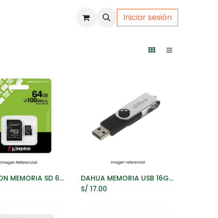
Iniciar sesión
uto
Gamer
KINGSTON MEMORIA SD 64GB C10 UHS-I A1 V10 100MB/S ADAPTADOR SD
DAHUA MEMORIA USB 16GB 2.0
ñadir al Carrito
Añadir al Carrito
0
S/
17.00