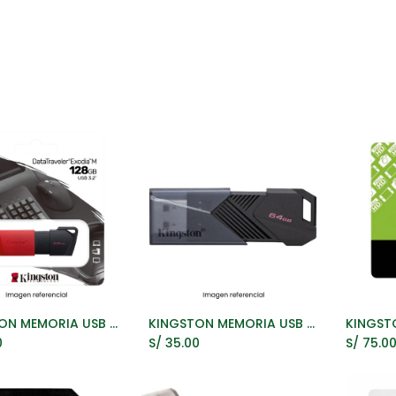
Oficina
Manualidad
Papelería
Kawai
Comp
KINGSTON MEMORIA USB 128GB 3.2
KINGSTON MEMORIA USB 3.2 64GB
ñadir al Carrito
Añadir al Carrito
A
0
S/
35.00
S/
75.0