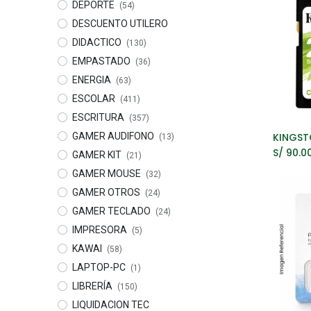
DEPORTE
(54)
DESCUENTO UTILERO
DIDACTICO
(130)
EMPASTADO
(36)
ENERGIA
(63)
ESCOLAR
(411)
ESCRITURA
(357)
GAMER AUDIFONO
A
(13)
S/
90.0
GAMER KIT
(21)
GAMER MOUSE
(32)
GAMER OTROS
(24)
GAMER TECLADO
(24)
IMPRESORA
(5)
KAWAI
(58)
LAPTOP-PC
(1)
LIBRERÍA
(150)
LIQUIDACION TEC