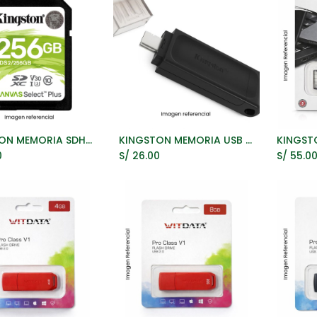
KINGSTON MEMORIA SDHC 256GB 100MB/S C10 UHS-I PARA CAMARAS
KINGSTON MEMORIA USB TIPO C 64GB DT70 3.2 GEN1 NEGRO 5 AÑOS GARANTIA
ñadir al Carrito
Añadir al Carrito
A
0
S/
26.00
S/
55.0