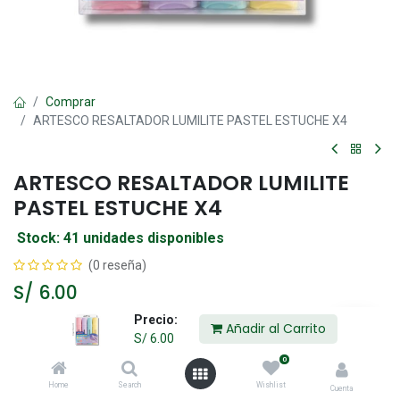
Comprar
ARTESCO RESALTADOR LUMILITE PASTEL ESTUCHE X4
ARTESCO RESALTADOR LUMILITE
PASTEL ESTUCHE X4
Stock: 41 unidades disponibles
(0 reseña)
S/
6.00
Precio:
Añadir al Carrito
S/
6.00
Añadir al Carrito
0
Home
Search
Wishlist
Agregar a la lista de deseos
Cuenta