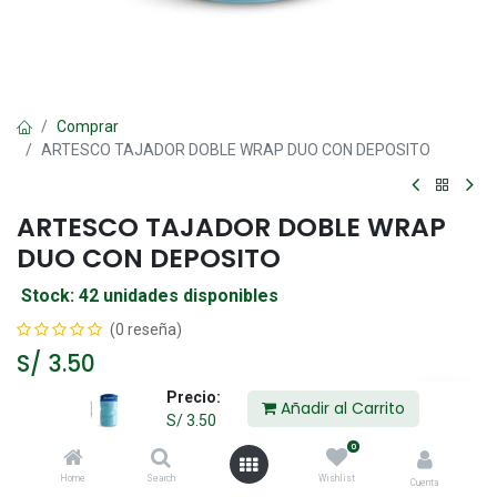
Comprar
ARTESCO TAJADOR DOBLE WRAP DUO CON DEPOSITO
ARTESCO TAJADOR DOBLE WRAP
DUO CON DEPOSITO
Stock: 42 unidades disponibles
(0 reseña)
S/
3.50
Precio:
Añadir al Carrito
S/
3.50
Añadir al Carrito
0
Home
Search
Wishlist
Agregar a la lista de deseos
Cuenta