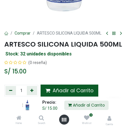
Comprar
ARTESCO SILICONA LIQUIDA 500ML
ARTESCO SILICONA LIQUIDA 500ML
Stock: 32 unidades disponibles
(0 reseña)
S/
15.00
Añadir al Carrito
Precio:
Agregar a la lista de deseos
Añadir al Carrito
S/
15.00
0
Compartir :
Home
Search
Wishlist
Cuenta