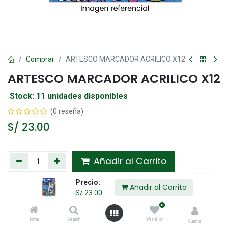
Comprar
ARTESCO MARCADOR ACRILICO X12
ARTESCO MARCADOR ACRILICO X12
Stock: 11 unidades disponibles
(0 reseña)
S/
23.00
Añadir al Carrito
Precio:
Agregar a la lista de deseos
Añadir al Carrito
S/
23.00
0
Compartir :
Home
Search
Wishlist
Cuenta