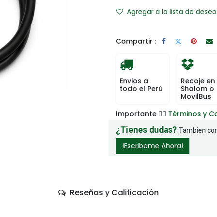
Agregar a la lista de deseo
Compartir :
Envios a
Recoje en
todo el Perú
Shalom o
MovilBus
Importante 👉🏻
Términos y C
¿Tienes dudas?
Tambien com
!Escribeme Ahora!
Reseñas y Calificación