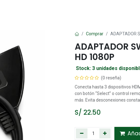
Oficina
Manualidad
Papelería
Kawai
Comp
Comprar
ADAPTADOR SW
ADAPTADOR SW
HD 1080P
Stock: 3 unidades disponib
(0 reseña)
Conecta hasta 3 dispositivos HDM
con botón “Select” o control remo
más. Evita desconexiones constan
S/
22.50
Añadi