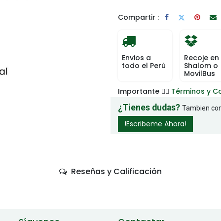
Compartir :
Envios a
Recoje en
todo el Perú
Shalom o
MovilBus
Importante 👉🏻
Términos y C
¿Tienes dudas?
Tambien com
!Escribeme Ahora!
Reseñas y Calificación