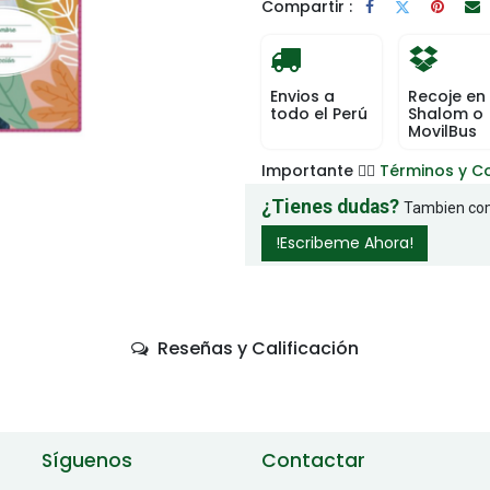
Compartir :
Envios a
Recoje en
todo el Perú
Shalom o
MovilBus
Importante 👉🏻
Términos y C
¿Tienes dudas?
Tambien com
!Escribeme Ahora!
Reseñas y Calificación
Síguenos
Contactar