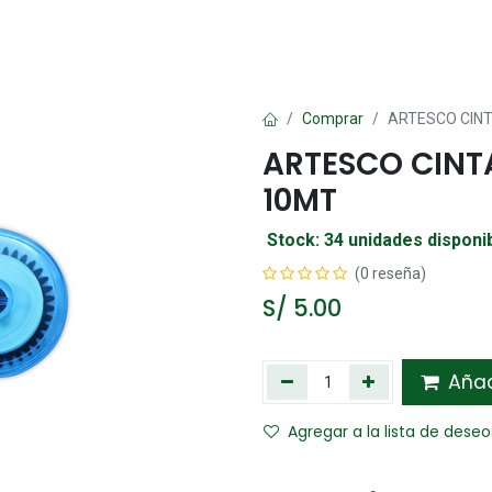
Oficina
Manualidad
Papelería
Kawai
Comp
Comprar
ARTESCO CIN
ARTESCO CIN
10MT
Stock: 34 unidades disponi
(0 reseña)
S/
5.00
Añadi
Agregar a la lista de deseo