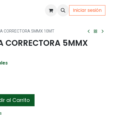
Iniciar sesión
uto
Gamer
TA CORRECTORA 5MMX 10MT
TA CORRECTORA 5MMX
bles
r al Carrito
s