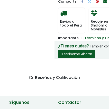
Compartir :
Envios a
Recoje en
todo el Perú
Shalom o
MovilBus
Importante 👉🏻
Términos y C
¿Tienes dudas?
Tambien com
!Escribeme Ahora!
Reseñas y Calificación
Síguenos
Contactar