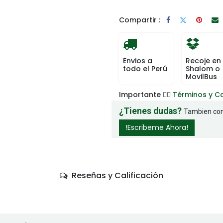
Compartir :
Envios a
Recoje en
todo el Perú
Shalom o
MovilBus
Importante 👉🏻
Términos y C
¿Tienes dudas?
Tambien com
!Escribeme Ahora!
Reseñas y Calificación