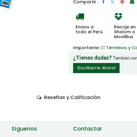
Compartir :
Envios a
Recoje en
todo el Perú
Shalom o
MovilBus
Importante 👉🏻
Términos y C
¿Tienes dudas?
Tambien com
!Escribeme Ahora!
Reseñas y Calificación
Síguenos
Contactar