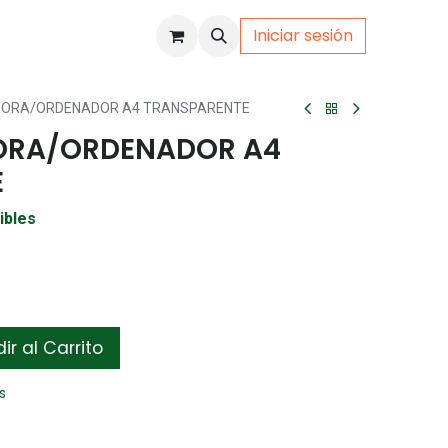
Iniciar sesión
uto
Gamer
TORA/ORDENADOR A4 TRANSPARENTE
TORA/ORDENADOR A4
E
ibles
r al Carrito
s