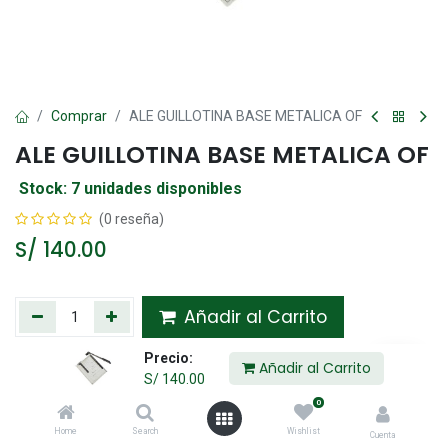
Comprar
ALE GUILLOTINA BASE METALICA OF
ALE GUILLOTINA BASE METALICA OF
Stock: 7 unidades disponibles
(0 reseña)
S/
140.00
Añadir al Carrito
Precio:
Agregar a la lista de deseos
Añadir al Carrito
S/
140.00
0
Compartir :
Home
Search
Wishlist
Cuenta