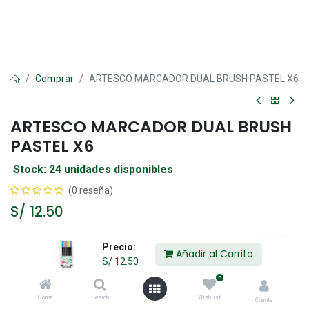
Comprar
ARTESCO MARCADOR DUAL BRUSH PASTEL X6
ARTESCO MARCADOR DUAL BRUSH
PASTEL X6
Stock: 24 unidades disponibles
(0 reseña)
S/
12.50
Precio:
Añadir al Carrito
Añadir al Carrito
S/
12.50
0
Agregar a la lista de deseos
Home
Search
Wishlist
Cuenta