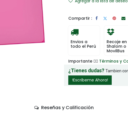
Agregar a la lista de deseo
Compartir :
Envios a
Recoje en
todo el Perú
Shalom o
MovilBus
Importante 👉🏻
Términos y C
¿Tienes dudas?
Tambien com
!Escribeme Ahora!
Reseñas y Calificación