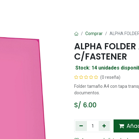
Oficina
Manualidad
Papelería
Kawai
Comp
Comprar
ALPHA FOLDE
ALPHA FOLDER
C/FASTENER
Stock: 14 unidades disponi
(0 reseña)
Folder tamaño A4 con tapa transp
documentos.
S/
6.00
Añadi