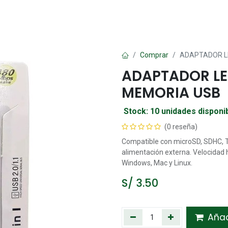
Oficina
Manualidad
Papelería
Kawai
Comp
Comprar
ADAPTADOR L
ADAPTADOR L
MEMORIA USB
Stock: 10 unidades disponi
(0 reseña)
Compatible con microSD, SDHC, TF
alimentación externa. Velocidad 
Windows, Mac y Linux.
S/
3.50
Añadi