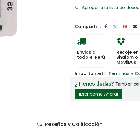
Agregar a la lista de deseo
Compartir :
Envios a
Recoje en
todo el Perú
Shalom o
MovilBus
Importante 👉🏻
Términos y C
¿Tienes dudas?
Tambien com
!Escribeme Ahora!
Reseñas y Calificación