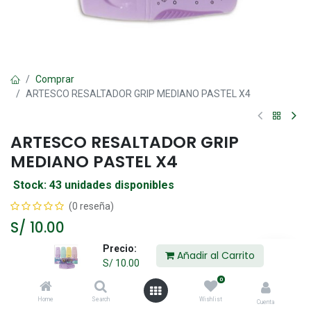
Comprar
ARTESCO RESALTADOR GRIP MEDIANO PASTEL X4
ARTESCO RESALTADOR GRIP
MEDIANO PASTEL X4
Stock: 43 unidades disponibles
(0 reseña)
S/
10.00
Precio:
Añadir al Carrito
S/
10.00
Añadir al Carrito
0
Home
Search
Wishlist
Agregar a la lista de deseos
Cuenta