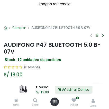
Comprar
AUDIFONO P47 BLUETOOTH 5.0 B-07V
AUDIFONO P47 BLUETOOTH 5.0 B-
07V
Stock: 12 unidades disponibles
(0 reseña)
S/
19.00
Precio:
Añadir al Carrito
Añadir al Carrito
S/
19.00
0
Agregar a la lista de deseos
Home
Search
Wishlist
Cuenta