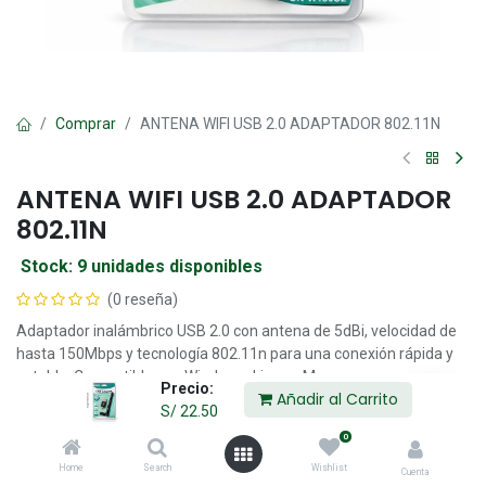
Comprar
ANTENA WIFI USB 2.0 ADAPTADOR 802.11N
ANTENA WIFI USB 2.0 ADAPTADOR
802.11N
Stock: 9 unidades disponibles
(0 reseña)
Adaptador inalámbrico USB 2.0 con antena de 5dBi, velocidad de
hasta 150Mbps y tecnología 802.11n para una conexión rápida y
estable. Compatible con Windows, Linux y Mac.
Precio:
Añadir al Carrito
S/
22.50
S/
22.50
0
Home
Search
Wishlist
Cuenta