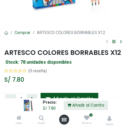
Comprar
ARTESCO COLORES BORRABLES X12
ARTESCO COLORES BORRABLES X12
Stock: 78 unidades disponibles
(0 reseña)
S/
7.80
Añadir al Carrito
Precio:
Añadir al Carrito
S/
7.80
Agregar a la lista de deseos
0
Home
Search
Wishlist
Cuenta