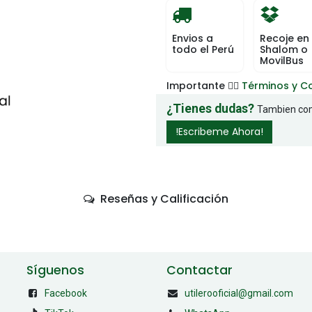
Envios a
Recoje en
todo el Perú
Shalom o
MovilBus
Importante 👉🏻
Términos y C
¿Tienes dudas?
Tambien com
!Escribeme Ahora!
Reseñas y Calificación
Síguenos
Contactar
Facebook
utilerooficial@gmail.com