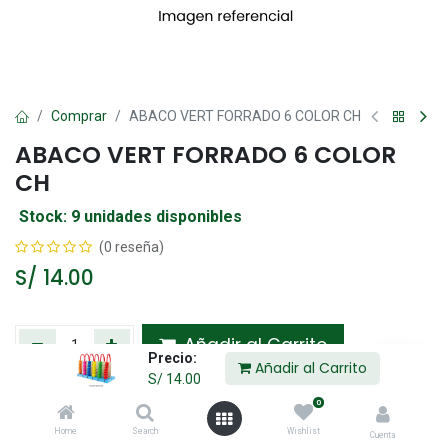
Comprar
ABACO VERT FORRADO 6 COLOR CH
ABACO VERT FORRADO 6 COLOR
CH
Stock: 9 unidades disponibles
(0 reseña)
S/
14.00
Añadir al Carrito
Precio:
Añadir al Carrito
S/
14.00
Agregar a la lista de deseos
0
Home
Search
Wishlist
Cuenta