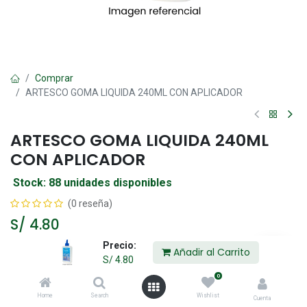
Comprar
ARTESCO GOMA LIQUIDA 240ML CON APLICADOR
ARTESCO GOMA LIQUIDA 240ML
CON APLICADOR
Stock: 88 unidades disponibles
(0 reseña)
S/
4.80
Precio:
Añadir al Carrito
S/
4.80
Añadir al Carrito
0
Home
Search
Wishlist
Agregar a la lista de deseos
Cuenta