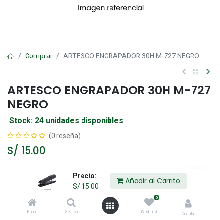
Comprar
ARTESCO ENGRAPADOR 30H M-727 NEGRO
ARTESCO ENGRAPADOR 30H M-727
NEGRO
Stock: 24 unidades disponibles
(0 reseña)
S/
15.00
Precio:
Añadir al Carrito
Añadir al Carrito
S/
15.00
0
Agregar a la lista de deseos
Home
Search
Wishlist
Cuenta