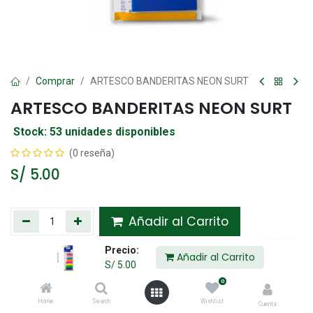
Comprar
ARTESCO BANDERITAS NEON SURT
ARTESCO BANDERITAS NEON SURT
Stock: 53 unidades disponibles
(0 reseña)
S/
5.00
Añadir al Carrito
Precio:
Agregar a la lista de deseos
Añadir al Carrito
S/
5.00
0
Compartir :
Home
Search
Wishlist
Cuenta