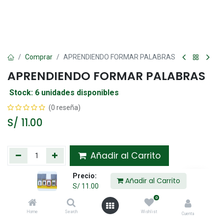
Comprar
APRENDIENDO FORMAR PALABRAS
APRENDIENDO FORMAR PALABRAS
Stock: 6 unidades disponibles
(0 reseña)
S/
11.00
Añadir al Carrito
Precio:
Agregar a la lista de deseos
Añadir al Carrito
S/
11.00
0
Compartir :
Home
Search
Wishlist
Cuenta