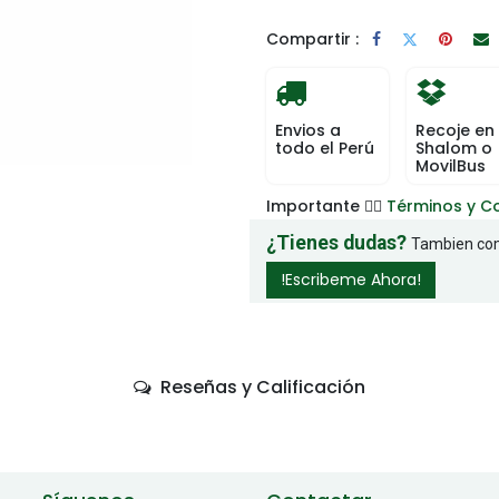
Compartir :
Envios a
Recoje en
todo el Perú
Shalom o
MovilBus
Importante 👉🏻
Términos y C
¿Tienes dudas?
Tambien com
!Escribeme Ahora!
Reseñas y Calificación