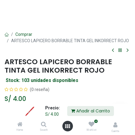
Comprar
ARTESCO LAPICERO BORRABLE TINTA GEL INKORRECT ROJO
ARTESCO LAPICERO BORRABLE
TINTA GEL INKORRECT ROJO
Stock: 103 unidades disponibles
(0 reseña)
S/
4.00
Precio:
Añadir al Carrito
S/
4.00
Añadir al Carrito
0
Home
Search
Wishlist
Agregar a la lista de deseos
Cuenta