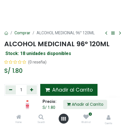
Comprar
ALCOHOL MEDICINAL 96° 120ML
ALCOHOL MEDICINAL 96° 120ML
Stock: 18 unidades disponibles
(0 reseña)
S/
1.80
Añadir al Carrito
Precio:
Agregar a la lista de deseos
Añadir al Carrito
S/
1.80
0
Compartir :
Home
Search
Wishlist
Cuenta