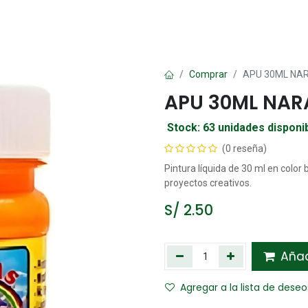
Oficina
Manualidad
Papelería
Kawai
Comp
Comprar
APU 30ML NAR
APU 30ML NAR
Stock: 63 unidades disponi
(0 reseña)
Pintura líquida de 30 ml en color 
proyectos creativos.
S/
2.50
Añadi
Agregar a la lista de deseo