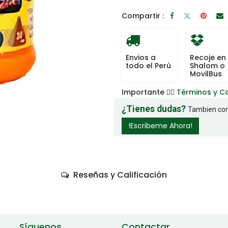
Compartir :
Envios a
Recoje en
todo el Perú
Shalom o
MovilBus
Importante 👉🏻
Términos y C
¿Tienes dudas?
Tambien com
!Escribeme Ahora!
Reseñas y Calificación
Síguenos
Contactar