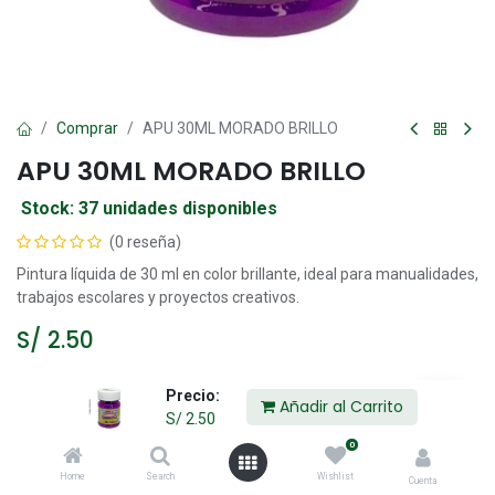
Comprar
APU 30ML MORADO BRILLO
APU 30ML MORADO BRILLO
Stock: 37 unidades disponibles
(0 reseña)
Pintura líquida de 30 ml en color brillante, ideal para manualidades,
trabajos escolares y proyectos creativos.
S/
2.50
Precio:
Añadir al Carrito
Añadir al Carrito
S/
2.50
0
Agregar a la lista de deseos
Home
Search
Wishlist
Cuenta