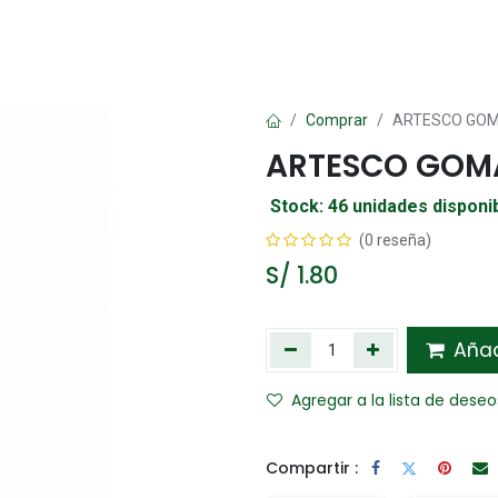
Oficina
Manualidad
Papelería
Kawai
Comp
Comprar
ARTESCO GOM
ARTESCO GOMA
Stock: 46 unidades disponi
(0 reseña)
S/
1.80
Añadi
Agregar a la lista de deseo
Compartir :