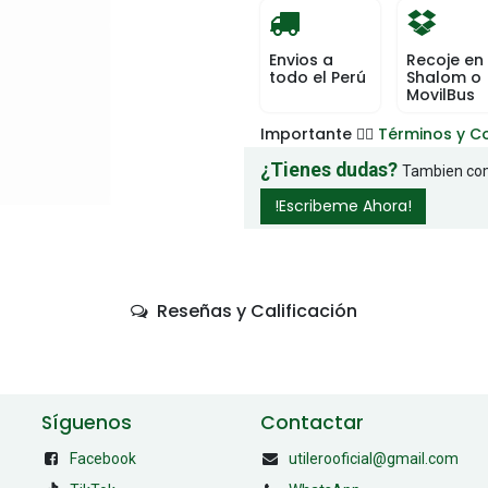
Envios a
Recoje en
todo el Perú
Shalom o
MovilBus
Importante 👉🏻
Términos y C
¿Tienes dudas?
Tambien com
!Escribeme Ahora!
Reseñas y Calificación
Síguenos
Contactar
Facebook
utilerooficial@gmail.com