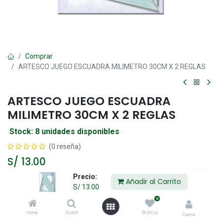
Comprar
ARTESCO JUEGO ESCUADRA MILIMETRO 30CM X 2 REGLAS
ARTESCO JUEGO ESCUADRA
MILIMETRO 30CM X 2 REGLAS
Stock: 8 unidades disponibles
(0 reseña)
S/
13.00
Precio:
Añadir al Carrito
S/
13.00
Añadir al Carrito
0
Home
Search
Wishlist
Agregar a la lista de deseos
Cuenta