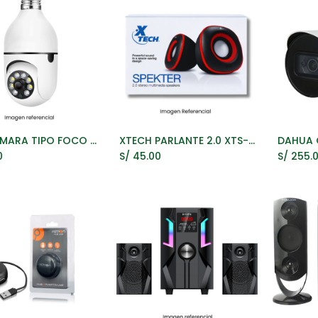
WIFI CAMARA TIPO FOCO 360 GRADOS 2.4G / 5G
XTECH PARLANTE 2.0 XTS-115 ROJO 6W
ñadir al Carrito
Añadir al Carrito
A
0
S/
45.00
S/
255.