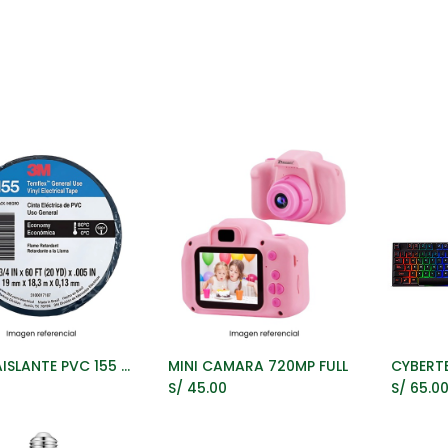
Oficina
Manualidad
Papelería
Kawai
Comp
CINTA AISLANTE PVC 155 NEGRO 18M
MINI CAMARA 720MP FULL
ñadir al Carrito
Añadir al Carrito
A
S/
45.00
S/
65.0