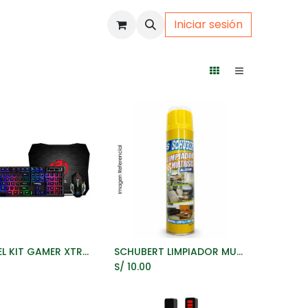
Iniciar sesión
uto
Gamer
CYBERTEL KIT GAMER XTREME CYB GT1800 TECLADO RAINBOW + MOUSE LED + PAD MOUSE
SCHUBERT LIMPIADOR MULTIUSOS ALL CLEAN 650ML
ñadir al Carrito
Añadir al Carrito
0
S/
10.00